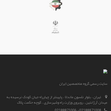
سایت رسمی گروه متخصصین ایران
تهران ، بلوار نلسون ماندلا ، پایینتر از چهارراه جهان کودک نرسیده به
میدان آرژانتین ، روبروی وزارت راه و‌شهرسازی ، کوچه حکمت پلاک
02188871008- 02188871006