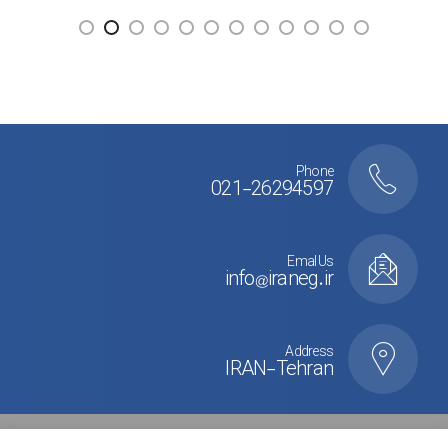
Phone
021-26294597
Emal Us
info@iraneg.ir
Address
IRAN-Tehran