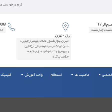
فرم درخواست عضو
8871006
شنبه تا چهارشنبه
.ir
ایران - تهران
:تهران ، بلوار نلسون ماندلا ، پایینتر از چهارراه
جهان کودک نرسیده به میدان آرژانتین ،
روبروی وزارت راه و‌شهرسازی ، کوچه
حکمت پلاک 2
تخصصی
عاملیت ها
استعلام
واحد آموزش
کلینیک 