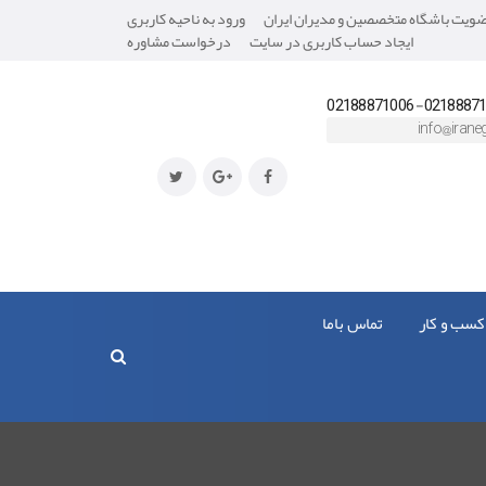
یت باشگاه متخصصین و مدیران ایران
ورود به ناحیه کاربری
ایجاد حساب کاربری در سایت
درخواست مشاوره
02188871008- 0218
info@iraneg
کسب و کار
تماس باما