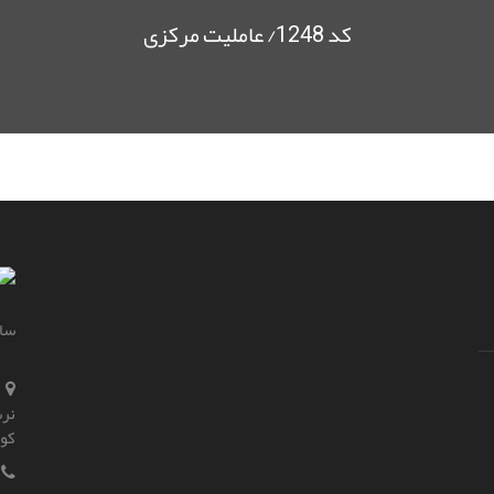
کد 1248/ عاملیت مرکزی
سای
نرس
کو