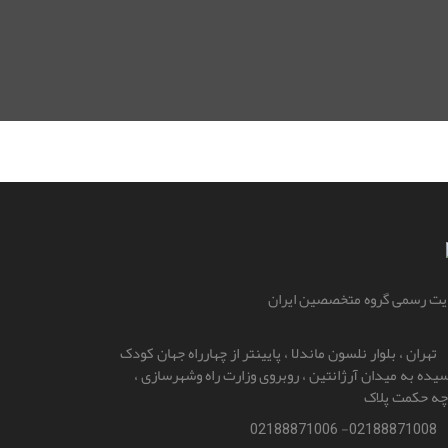
ت رسمی گروه متخصصین ایران
تهران ، بلوار نلسون ماندلا ، پایینتر از چهارراه جهان کودک
یده به میدان آرژانتین ، روبروی وزارت راه و‌شهرسازی ،
چه حکمت پلاک
02188871008- 02188871006