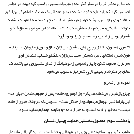
ده سال زندگی اش را در سفر گذرانده و تجربیات بسیاری کسب کرده بود. در جوانی
احساس کرد که باید وارد حکومت شده و به جامعه اش خدمت کند اما هرگز این اتفاق
نیافتاد و وی راهی برای رشد خود و مردمش نیافت و ناچار دست به قلم برد تا شاید
بتواند با قلمش به مردم جامعه اش خدمت کند که البته این موضوع محقق شد و
شعر ار موجی از تغییر در جامعه چین را بوجود آورد
اشعاری همچون جاده زیر چرخ های ماشین سربازان، خلق و خوی زیبارویان، سفرنامه
فون شین، تماشای پاییز، شستن اسب سربازان، جنگهای شمالی، شنیدن آوای
سربازان، صعود، شکوه پاییز و نسیمی از جوقلیانگ از اشعار مشهور وی می باشند که
علاوه بر هنر شعر بنوعی تاریخ شعر نیز محسوب می شود.
نمونه ای از شعر او: ا
چیزی از شهر باقی نمانده دیگر- جز کوه و رودخانه- پس از هجوم دشمن- بهار آمد-
این بار اما شهر انبوه از مردم انبوه از جنگل است- افسوس که در جنگ خبری از خانه
نیست- نه خبر از خانه است و نه خبر از نامه- و چگونه موهایم سفید نشود
یادداشت سوم:
محصول، نخستین خداوند چینیان باستان
ماهیت کهنترین نظام مذهبی چین مبهم و قابل بحث است. تنها یادگار باقی مانده از