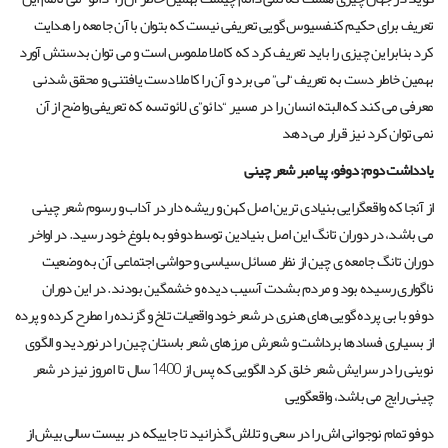
تعریف برای حکیم کنفسیوس گویی تعریفی نیست که بتوان با آن جامعه را هدایت
کرد بنابراین چیزی را باید تعریف کرد که کاملا ملموس است و می توان بدستش آورد
بهمین خاطر دست به تعریف “لی” می برد و آن را کاملا دست یافتنی و محقق شدنی
معرفی می کند که البته انسان را در مسیر “دائو”ی لائوتسه که تعریفی واضح از آن
نمی توان کرد نیز قرار می دهد
یادداشت دوم: دوفو، پیامبر شعر چینی
از آنجا که واقعگرایی بنیادی ترین اصل کهن و ریشه دار در آداب و رسوم شعر چینی
می باشد، در دوران تانگ این اصل بنیادین توسط دوفو به بلوغ خود رسید. در اواخر
دوران تانگ جامعه ی چین از نظر مسائل سیاسی و حواشی اجتماعی آن به وضعیت
ناگواری رسیده بود و مردم بشدت آسیب دیده و خشمگین بودند. در این دوران
دوفو با بی پرده گویی های هنری در شعر خود واقعیات تلخ و گزنده را مطرح کرده و پرده
از بسیاری فسادها برداشت و شعرش مرزهای شعر باستان چین را درنوردید و الگوی
نوینی را در سرایش شعر خلق کرد الگویی که پس از 1400 سال تا امروز نیز در شعر
چینی رایج می باشد، واقعگویی
دوفو تمام نوجوانی اش را در سعی و تلاش گذرانید تا جاییکه در بیست سالی بیش از