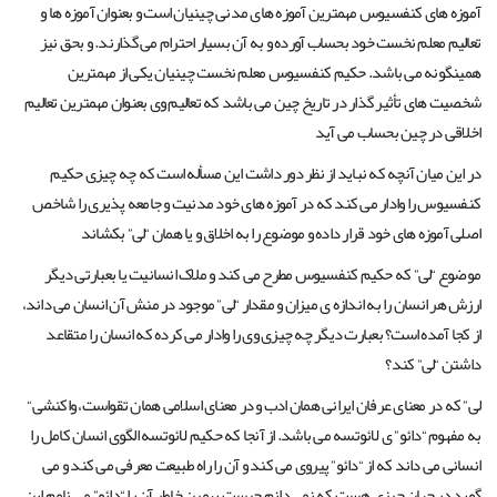
آموزه های کنفسیوس مهمترین آموزه های مدنی چینیان است و بعنوان آموزه ها و
تعالیم معلم نخست خود بحساب آورده و به آن بسیار احترام می گذارند. و بحق نیز
همینگونه می باشد. حکیم کنفسیوس معلم نخست چینیان یکی از مهمترین
شخصیت های تأثیر گذار در تاریخ چین می باشد که تعالیم وی بعنوان مهمترین تعالیم
اخلاقی در چین بحساب می آید
در این میان آنچه که نباید از نظر دور داشت این مسأله است که چه چیزی حکیم
کنفسیوس را وادار می کند که در آموزه های خود مدنیت و جامعه پذیری را شاخص
اصلی آموزه های خود قرار داده و موضوع را به اخلاق و یا همان “لی” بکشاند
موضوع “لی” که حکیم کنفسیوس مطرح می کند و ملاک انسانیت یا بعبارتی دیگر
ارزش هر انسان را به اندازه ی میزان و مقدار “لی” موجود در منش آن انسان می داند،
از کجا آمده است؟ بعبارت دیگر چه چیزی وی را وادار می کرده که انسان را متقاعد
داشتن “لی” کند؟
“لی” که در معنای عرفان ایرانی همان ادب و در معنای اسلامی همان تقواست، واکنشی
به مفهوم “دائو” ی لائوتسه می باشد. از آنجا که حکیم لائوتسه الگوی انسان کامل را
انسانی می داند که از “دائو” پیروی می کند و آن را راه طبیعت معرفی می کند و می
گوید در جهان چیزی هست که نمی دانم چیست بهمین خاطر آن را “دائو” می نامم این