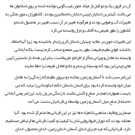
آن در قرون یک و دو قبل از میلاد متون غیب گویی نوشته شده بر روی استخوان ها
می باشد. کهنترین خدایان چینی حدایان حاصلخیزی بودند. کشاورزان بدوی متکی به
تغییرات آب و هوایی بودند و هرگونه تغییر در آن سبب تغییر در محصول شده و
کشاورز را بطور طبیعی به آفتاب و باران وابسته می کرد
این تغییرات جوی در عقاید چینیان باستان اثری پایدار بخشیده بود زیرا آنها اعتقاد
داشتند قوای عظیم طبیعت بطور بدیهی منعم و صاحب کرم نیست بلکه آبادانی
وابسته به تعادل و ویرانی متأثر از افراط و تفریط است. بنابراین هدف از نخستین آیین
های چینی این بود که بوسیله ی سحر و جادو تعادل طبیعت را حفظ نمایند
این امر سبب شد تا آسمان و زمین بمثابه دو نیروی عظیم که زندگی را به تعادل
میان خود وابسته کرده بود برای انسان باستان حکم خداوندانی را بیابد که می
بایست همواره با هم در صلح و آشتی باشند تا زندگی جریان یابد. این امر یعنی آبادانی
حاصله از صلح میان آسمان و زمین بواسطه ی قربانیان بدست می آمد
مهمترین وظایف مذهبی شاهزاده ها نیز در این قربانی ها متمرکز شده بود. آنها
معتقد بودند که دوران فروانروایی شان با کیفیت و کمیت قربانی ها ارتباطی مستقیم
دارد. قربانیانی که مردم برای خدای آسمان، خدای زمین، خدای محصول، خدای