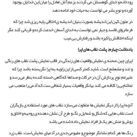
رودخانه و خدای کوهستان می کردند بزعم آنان تعادل را میان این خدایان بوجود
آورده و نوع بشر می توانست به حیات خود ادامه دهد
در متون کهن این اندیشه بصورت بنیان اندیشه ی اخلاقی پایه ریزی شد چرا که
فرمانروای فاسد و جبار نمی توانست به خدای آسمان خدمت کرده و قربانی کند مگر
اینکه اخلاقش پاکیزه باشد و رفتارش بی عیب
یادداشت چهارم: پشت نقاب های اپرا
اپرای چین صحنه ی نمایش واقعیت های زندگی در قالب نمایش پشت نقاب های رنگی
و تند و مشعشع است. شاید کمتر کسی از این زاویه به اپرا نگریسته باشد چرا که
علیرغم نوع پردازش آن در حرکات و صداها که گاهی خسته کننده بنظر می رسد و
تماشاچی را کلافه می کند بیانگر واقعیات بسیار شفافی ست که آدمی را متعجب می
سازد
آنچه اپرا را از دیگر نمایش ها متفاوت می سازد نقاب های مورد استفاده ی بازیگران
است نقاب هایی که شکل و شمایل رنگ و طرح آن نشان دهنده ی روحیه و اخلاق و
روش و منش هر یک از افراد نمایش داده شده می باشد
رنگ ها هر کدام نشانگر موضوع و مفهومی جدی در آدمهای نمایش است. نقاب زرد