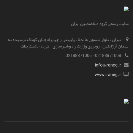
سایت رسمی گروه متخصصین ایران
تهران ، بلوار نلسون ماندلا ، پایینتر از چهارراه جهان کودک نرسیده به
میدان آرژانتین ، روبروی وزارت راه و‌شهرسازی ، کوچه حکمت پلاک
02188871008- 02188871006
info@iraneg.ir
www.iraneg.ir