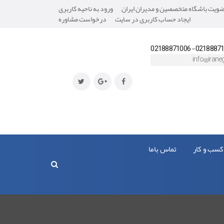
یت باشگاه متخصصین و مدیران ایران
ورود به ناحیه کاربری
ایجاد حساب کاربری در سایت
درخواست مشاوره
02188871008- 0218
info@iraneg
کسب و کار
تماس باما