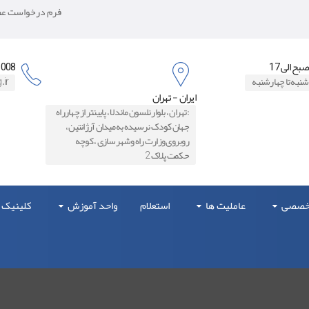
فرم درخواست عضو
8871006
شنبه تا چهارشنبه
.ir
ایران - تهران
:تهران ، بلوار نلسون ماندلا ، پایینتر از چهارراه
جهان کودک نرسیده به میدان آرژانتین ،
روبروی وزارت راه و‌شهرسازی ، کوچه
حکمت پلاک 2
تخصصی
عاملیت ها
استعلام
واحد آموزش
کلینیک 