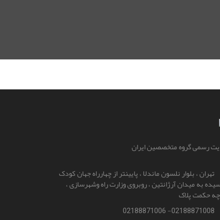
ت رسمی گروه متخصصین ایران
تهران ، بلوار نلسون ماندلا ، پایینتر از چهارراه جهان کودک
یده به میدان آرژانتین ، روبروی وزارت راه و‌شهرسازی ،
چه حکمت پلاک
02188871008- 02188871006