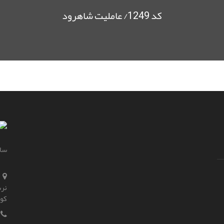
کد 1249/ عاملیت شاهرود
سای
نرس
کو