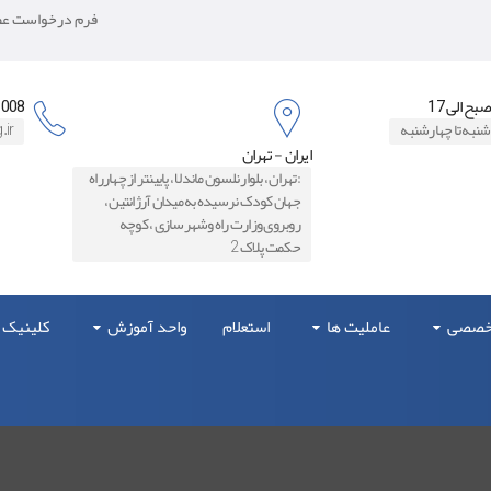
فرم درخواست عضو
8871006
شنبه تا چهارشنبه
.ir
ایران - تهران
:تهران ، بلوار نلسون ماندلا ، پایینتر از چهارراه
جهان کودک نرسیده به میدان آرژانتین ،
روبروی وزارت راه و‌شهرسازی ، کوچه
حکمت پلاک 2
تخصصی
عاملیت ها
استعلام
واحد آموزش
کلینیک 