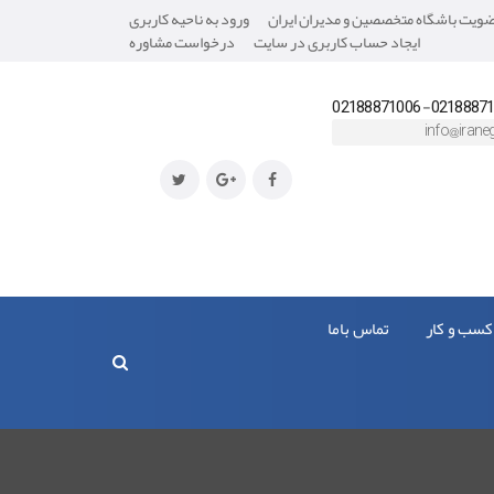
یت باشگاه متخصصین و مدیران ایران
ورود به ناحیه کاربری
ایجاد حساب کاربری در سایت
درخواست مشاوره
02188871008- 0218
info@iraneg
کسب و کار
تماس باما