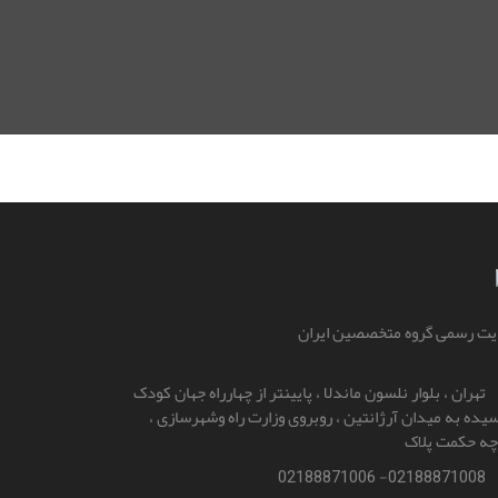
ت رسمی گروه متخصصین ایران
تهران ، بلوار نلسون ماندلا ، پایینتر از چهارراه جهان کودک
یده به میدان آرژانتین ، روبروی وزارت راه و‌شهرسازی ،
چه حکمت پلاک
02188871008- 02188871006