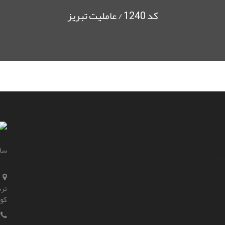
کد 1240 / عاملیت تبریز
سای
نرس
کو