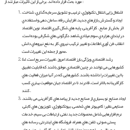
مورد بحث قرار داده اند. برخی از این تاثیرات عبارتند از :
اشتغال زایی انتقال تکنولوژي، ترغیب و تشویق سرمایه گذاري، شناخت،
ایجاد و گسترش بازارهاي جدید، افزایش رفاه، سامان دهی و استفاده ي
اثر بخش از منابع . کارآفرینی، پایه هاي شکل گیري اقتصاد نوین اقتصاد
در ایتداي هزاره ي سوم میلادي شاهد دگرگونی هاي شگرفی بوده است.
انقلاب فن آوري اطلاعات و تغییر ترکیب نیروي کار به نفع نیروهاي دانش
.
محور از جمله این تغییرات است
رشد اقتصادي ویژگی بارز اقتصاد امروز، تغییرات سریع است. لذا
کشورهایی می توانند در چنین اقتصادي موفق باشند که قابلیت تطبیق
با این تغییرات را داشته باشند. کشورهایی که در آنها میزان فعالیت هاي
کارآفرینانه بالاتر است، قادرند تا در اقتصاد جهان موقعیت بهتري کسب
کنند .
ایجاد صنایع نو بسیاري از صنایع جدید از پیامدهاي کارآفرینی می باشند.
صنایعی نظیر؛ کامپیوتر هاي شخصی، بیوتکنولوژي، تلویزیون هاي کابلی،
نرم افزارهایی شامل محصولات جدید نفتی، ارتباطات بی سیم، خدمات
پستی صوتی، تلفن هاي همراه، فروشگاه هاي اینترنتی، رسانه هاي
دیجیتالی و… . اهم موضوعات قابل تحقیق در کارآفرینی جنبه هاي