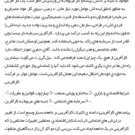
موجود با تکیه بر دانش، پیشه و کار مربوط به آن و پذیرش خطر است. یک کار آفرین
به منظور تحقق ایده اش عوامل مورد نیاز مانن : د زمین، نیروي کار، مواد مصرفی و
سرمایه را فراهم آورده و با استفاده از قدرت تصمیم گیري، مهارت ها و استعدادهاي
فردي اش در طراحی، سازمان دهی، راه اندازي و مدیریت واحد جدید، ایده اش را
تحقق ساخته و از این راه به کسب درآمد می پردازد . کارآفرین سرمایه دار نیست ولی
قادر است از سرمایه هاي راکد به خوبی استفاده کند. همچنین او ممکن است مخترع،
عالم، متخصص و هنر دیگران را داشته باشد . آقاي «جفري تمونز» اعتقاد دارد
کارآفرین از هیچ، یک چیز ارزشمند فراهم می کند . بیل گی ز ت می گوید: بیشترین
راه حل ها در جاي دیگري کشف می شود که باید آنها را شناسایی و از حوزه ي کشفشان
به حوزه ي خودمان انتقال دهیم؛ این همان کارآفرینی است .عوامل موثر در فرآیند
کارافرینی:
-1 شرایط اقتصادي و بازاري -2 ساختار و پویایی صنعت -3 چهارچوب قوانین و مقررات
.
-4 سرمایه هاي اجتماعی -5 جنبه هاي مربوط به کارآفرین
پیامدهاي کارآفرینی
:
دامنه ي تاثیرات کارآفرینی بر جامعه بسیار وسیع است. از تغییر
در ارزش هاي اجتماعی تا رشد شتابان اقتصادي. محققین تغییرات مختلفی را که
کارآفرینی در یک جامعه ایجاد می کند، بررسی کرده و آثار آن را از دیدگاههاي متفاوت