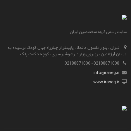
سایت رسمی گروه متخصصین ایران
تهران ، بلوار نلسون ماندلا ، پایینتر از چهارراه جهان کودک نرسیده به
میدان آرژانتین ، روبروی وزارت راه و‌شهرسازی ، کوچه حکمت پلاک
02188871008- 02188871006
info@iraneg.ir
www.iraneg.ir