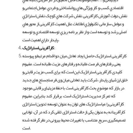
اقتصادي کسب و کار ویژگی هاي روانشناختی و فردي عوامل اجتماعی و
نقش دولت آموزش کارآفرینی نقش شرکت هاي کوچک نقش استراتژي
و عوامل سازمانی تکنولوژي اطلاعات علل اهمیت کارآفرینی از محورهاي
اصلی رشد و توسعه است و از نظر برنامه ریزي توسعه اقتصادي و توسعه
.
پایدار داراي اهمیت است
:
کارآفرینی استراتژیک
کارآفرینی استراتژیک حاصل ایجاد تعادل میان دو اقدام مرتبط و پیوسته
یعنی رفتارهای فرصت طلبانه و رفتارهای مزیت طلبانه است. مفهوم
کلیدی کارآفرینی استراتژیک این است که برای کسب مزیت رقابتی و
خلق ارزشهای پایدار، شرکت باید تعادلی میان وی فرصتجستج های جدید
در بازار که موضوع بحث کارآفرینی است با حفظ مزیتهای رقابتی موجود
که تمرکز مدیریت استراتژیک است، برقرار کند بنابراین، مفهوم
کارآفرینی را میاستراتژیک های توان به عنوان توسعه تدوین استراتژی
کارآفرینانه به عنوان یکی از حالت استراتژی تلقی کرد که در آن، توانایی
تصمیمگیری سریع متناسب با تغییرات محیط بیرونی در نظر گرفته شده
است.