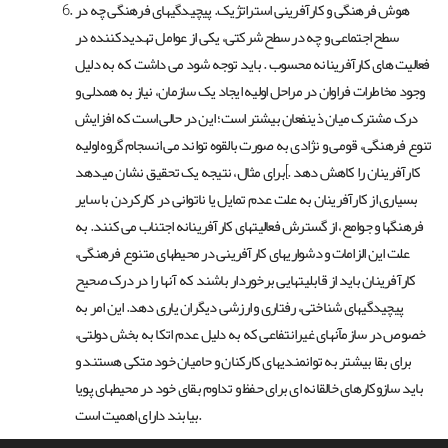
هوش فرهنگی و کارآفرینی استراتژیک. پیچیدگیهای فرهنگی چه در
سطح اجتماعی و چه در سطح شرکتی، یکی از عوامل تهدیدکننده در
فعالیت های کارآفرینانه محسوب . باید توجه شود می داشت که به دلیل
وجود مخاطرات فراوان در مراحل اولیه ایجاد یک سازمان، نیاز به همدلی و
درک مشترک میان ذینفعان بیشتر است؛ این در حالی است که افزایش
تنوع فرهنگی، قومی و نژادی به صورت بالقوه تواند می انسجام گروه اولیه
کارآفرینان را کاهش دهد .]برای مثال، نتیجه یک تحقیق نشان میدهد
بسیاری از کارآفرینان به علت عدم تمایل یا ناتوانی در کارکردن با سایر
فرهنگها و جوامع، از گسترش فعالیتهای کارآفرینانه اجتناب می کنند. به
علت این الزامات و دشواریهای کارآفرینی در محیطهای متنوع فرهنگی،
کارآفرینان باید از قابلیتهایی برخوردار باشند که آنها را در درک صحیح
پیچیدگیهای شناختی، رفتاری و ارزشی دیگران یاری دهد. این امر به
خصوص در سازمآنهای غیرانتفاعی که به دلیل عدم اتکا به بخش دولتی،
برای بقا بیشتر به توانمندیهای کارکنان و حامیان خود متکی هستند و
باید سازوکارهای خالقانه ای برای حفظ و تداوم بقای خود در محیطهای پویا
بیابند دارای اهمیت است.