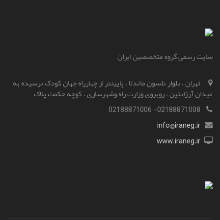
سایت رسمی گروه متخصصین ایران
تهران ، بلوار نلسون ماندلا ، پایینتر از چهارراه جهان کودک نرسیده به
میدان آرژانتین ، روبروی وزارت راه و‌شهرسازی ، کوچه حکمت پلاک
02188871008- 02188871006
info@iraneg.ir
www.iraneg.ir