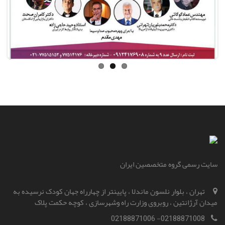
سایت رسمی گروه متخصصین ایران
تهران ، بلوار نلسون ماندلا ، پایینتر از چهارراه جهان کودک نرسیده به
میدان آرژانتین ، روبروی وزارت راه و‌شهرسازی ، کوچه حکمت پلاک
02188871008- 02188871006