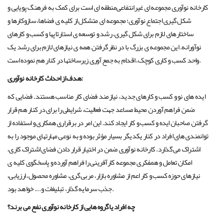
کارخانه نوآوری مجموعه ای غیرانتفاعی‌منطقه ای است برای کمک به فرهنگ پویایی و
شکل گیری اجتماع نوآوری؛ مجموعه ای متشکل از کلیه ی فضاها، سازوکارها و
ساختارهای لازم برای شکل گیری، رشد و توسعه ی استارتاپها و کسب و کارهای
نوآورانه. این مجموعه ی بزرگ با در نظر گرفتن همه ی نیازهای لازم برای رشد یک
واحد کسب و کاری کوچک، اقدام به جمع آوری زیرساختها در کنار هم نموده است.
هدف از احداث کارخانه نوآوری:
ایده های نو و کسب و کارهای جدید، نیازمند فضای کار مناسب هستند. فضایی که
ضمن فراهم آوردن محیط مساعد جهت فعالیت، شرایطی را برای در کنار هم قرار
گرفتن صاحبان ایده و کسب و کار ایجاد کند. این امر در برقراری همکاری و استفاده از
توانمندی های افراد در کنار یکدیگر بسیار مؤثر بوده و به نوعی مهارتهای موجود را به
اشتراک می گذارد. کارخانه نوآوری ضمن در اختیار قرار دادن فضای اشتراک کاری،
امکان تعامل و همفکری مجموعه کارآفرینی را فراهم آورده و پاسخگوی کلیه ی
نیازهای حوزه کسب و کار اعم از مشاوره بازار، مربی گری، مشاوره محصول، ارزیابی،
جذب سرمایه گذار، تبلیغات و…. خواهد بود.
چه افراد یا گروه هایی از کارخانه نوآوری نفع می برند؟