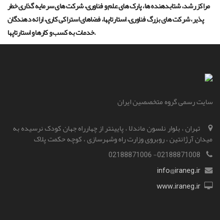
مراکز رشد، شتابدهنده ها، پارک های علم و فناوری، شرکت های سرمایه گذاری خطر
پذیر، شرکت های بزرگ فناوری، استارتاپها، فضاهای استراکی کاری، ارائه دهندگان
خدمات به کسب و کارها و استارتاپها.
سایت رسمی گروه متخصصین ایران
تهران ، بلوار نلسون ماندلا ، پایینتر از چهارراه جهان کودک نرسیده به
میدان آرژانتین ، روبروی وزارت راه و‌شهرسازی ، کوچه حکمت پلاک
02188871008- 02188871006
info@iraneg.ir
www.iraneg.ir