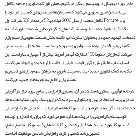
ما در دوره دیجیتال داروینیسم زندگی می‌کنیم، همان طور که فناوری و جامعه تکامل
می‌یابد، این امری ضروری می‌شود که سازمان‌ها نیز مدل‌های کسب و کار خود را
تکامل دهند. از سال 2000 میلادی، 52 درصد از 500 شرکت اول Fortune یا با
یکدیگر ادغام شده‌اند، یا توسط شرکت‌های دیگر خریداری شده‌اند یا ورشکسته
شده‌اند. تهدید جدیدی به‌عنوان استارت آپ خاتمه بخش قسمت عظیمی از سهم بازار
کمپانی‌های قدیمی بوده است و این روند رو به رشد است. مجله وال استریت بیان
می‌کند که ارزش حدوداً 100 استارت آپ در آمریکا بیش از 1 میلیارد دلار است، این
استارت آپ ها باارزش و گران قیمت، خیلی از اوقات بازار جدیدی را ایجاد نمی‌کنند،
بلکه به کمک فناوری جدید خود به‌سرعت شروع به گرفتن سهم بازارهای قدیمی و
مشتریان را قانع به تجربه‌های جدید می‌کنند.
کارخانه نوآوری، بستری است که در آن، بسیاری از ابزارها و منابع مورد نیاز کارآفرینی
شامل زیرساخت ها، مربیان و مشاوران، سرمایه گذاران ریسک پذیر، شتابدهنده ها،
خدمات دهندگان به استارتاپها و کسب و کارها، استارتاپها و…، به نوعی بازیگران اصلی
اکوسیستم کارآفرینی را در یک فضا گردهم می آورد که برای راه اندازی و توسعه
کسب و کار مورد نیازند. هدف از راه اندازی کارخانه های کسب و کار، تجمیع منابع،
تسهیل رشد کسب و کارها و افزایش شانس موفقیت آنهاست.