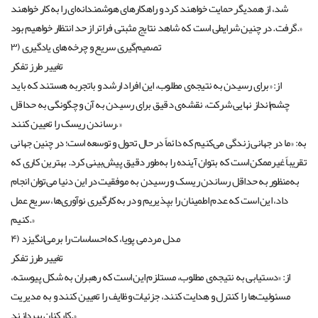
شد، از همدیگر حمایت خواهند کرد و راهکارهای هوشمندانه‌ای را به‌کار خواهند
گرفت. در چنین شرایطی است که شاهد نتایج مثبتی فراتر از حد انتظار خواهیم بود.»
۳) تصمیم‌گیری سریع و چرخه‌های یادگیری
تغییر طرز تفکر
از: «برای رسیدن به نتیجه‌ی مطلوب، این افراد ارشد و باتجربه هستند که باید
چشم‌انداز نهایی شرکت، نقشه‌ی دقیق برای رسیدن به آن و چگونگی به حداقل
رساندن ریسک را تعیین کنند.»
به: «ما در جهانی زندگی می‌کنیم که دائماً در حال تحول و توسعه است؛ در چنین جهانی
تقریباً غیرممکن است که بتوان آینده را به‌طور دقیق پیش‌بینی کرد. بهترین کاری که
به‌منظور به حداقل رساندن ریسک و رسیدن به موفقیت در این دنیا می‌توان انجام
داد، این است که عدم اطمینان را بپذیریم و در به‌کارگیری نوآوری‌ها، سریع عمل
کنیم.»
۴) مدل مردمی پویا، که احساسات را برمی‌انگیزد
تغییر طرز تفکر
از: «دستیابی به نتیجه‌ی مطلوب، مستلزم این است که رهبران به شکل پیوسته،
مسئولیت‌ها را کنترل و هدایت کنند، جزئیات وظایف را تعیین کنند و به مدیریت
کارکنان بپردازند.»