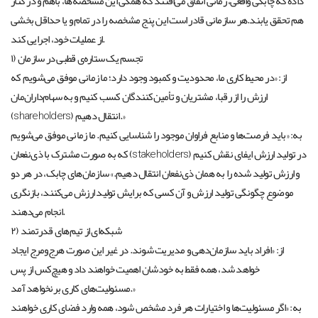
داده که چابکی واقعی، زمانی اتفاق می‌افتند که همگی این مشخصه‌ها، باهم و در کنار
هم تحقق یابند.هر سازمانی قادر است این پنج مشخصه را در تمام و یا حداقل بخشی
از عملیات خود، اجرایی کند.
۱) تجسم یک ستاره‌ی قطبی در سازمان
از: «در محیط کاری ما، محدودیت و کمبود وجود دارد؛ ما زمانی موفق می‌شویم که
ارزش را از رقبا، مشتریان و تأمین‌کنندگان کسب کنیم و به سهام‌داران‌مان
(shareholders) انتقال دهیم.»
به: «باید فرصت‌ها و منابع فراوان موجود را شناسایی کنیم. ما زمانی موفق می‌شویم
که به صورت مشترک با ذی‌نفعان (stakeholders) در تولید ارزش ایفای نقش کنیم
و ارزش تولید شده را به همان ذی‌نفعان انتقال دهیم.» سازمان‌های چابک، در هر دو
موضوع چگونگی تولید ارزش و آن کسی که برایش تولید ارزش می‌کنند، بازنگری
انجام می‌دهند.
۲) شبکه‌ای از تیم‌های قدرتمند
از: «افراد باید سازمان‌دهی و مدیریت شوند. در غیر این صورت هرج‌ومرج ایجاد
خواهد شد، همه فقط به خودشان اهمیت خواهند داد و هیچ‌کس از پس
مسئولیت‌های کاری برنخواهد آمد.»
به: «اگر مسئولیت‌ها و اختیارات هر فرد مشخص شود، همه وارد فضای کاری خواهند