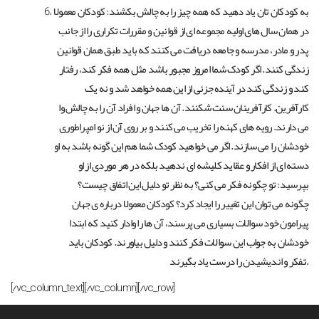
به کودکان تان یاد دهید که همه چیز را به چالش بکشند: کودکان معمولا
در همان سال های اولیه مجموعه ای از قوانین و مقررات تکراری را از جانب
پدر و مادر، مدرسه و جامعه دریافت می کنند که باید طبق همان قوانین
زندگی کنند. اگر کودک شما امروز مجبور باشد مثل همه فکر کند، رفتار
کند و زندگی کند در آینده جزئی از این همه خواهد شد و نه یک
کارآفرین. کارآفرینان سنت شکنند. آن ها جهان و افراد آن را به چالش وا
می دارند. رویه های کهنه را تخریب می کنند و بر روی آن از نو امپراطوری
خودشان را می سازند. اگر می خواهید کودک شما هم این گونه باشد به او
دسته ای از افکار و عقاید کلیشه ای ندهید بلکه در هر موردی از او
بپرسید: تو چگونه فکر می کنی؟ به نظر تو دلیل این اتفاق چیست؟
چگونه می توان این تغییر را ایجاد کرد؟ کودکان معمولا درباره ی جهان
پیرامون خود سوالات بسیاری می پرسند، آن ها را وادار کنید که ابتدا
خودشان به جواب این سوالات فکر کنند و دلیل بیاورند. کودکان باید
تفکر و اندیشیدن را درست یاد بگیرند.
[/vc_column_text][/vc_column][/vc_row]