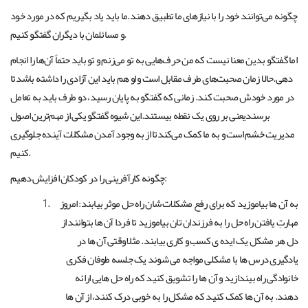
چگونه می‌توانند خود را با نیازهای ما تطبیق دهند.ما باید یاد بگیریم که در مورد خود
و مسائلمان با دیگران گفتگو کنیم.
اما گفتگو بدین معنا نیست که من حرف‌هایی به تو می‌زنم و تو باید حتماً آن‌ها را انجام
دهی.حالا زمان صحبت‌های طرف مقابل است و او هم باید این آزادی را داشته باشدتا
در مورد خودش صحبت کند. زمانی که گفتگو به پایان رسید، دو طرف باید به تعامل
برسندیعنی بر روی یک نقطه بیستند.این شیوه گفتگو یکی از مهم‌ترین اصول
مدیریت خشم است و به ما کمک می‌کندتا از به وجود آمدن مشکلات آینده جلوگیری
کنیم.
چگونه کارآفرینی را در کودکان افزایش دهیم:
به آن ها بیاموزید که برای رفع مشکلات شان راه حل موثر بیابند: امروز
مهارتِ یافتن راه حل را به فرزندان تان بیاموزید تا فردا آن ها بتوانند از
دل هر مشکل یک ایده ی کسب و کاری بیابند. مثلا وقتی آن ها در
یادگیری درس ها با مشکلی مواجه می شوند یک جلسه طوفان فکری
خانوادگی راه بیندازید و آن ها را تشویق کنید که راه حل هایی ارائه
دهند. به آن ها کمک کنید که مشکل را به خوبی درک کنند، از آن ها