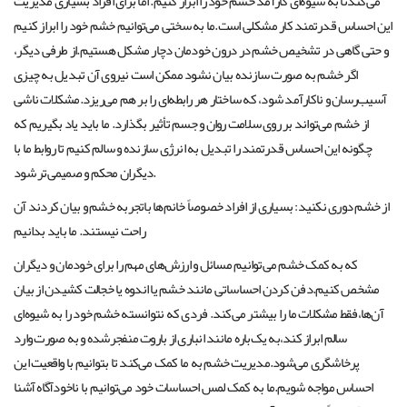
می‌کندتا به شیوه‌ای کارآمد خشم خود را ابراز کنیم. اما برای افراد بسیاری مدیریت
این احساس قدرتمند کار مشکلی است.ما به سختی می‌توانیم خشم خود را ابراز کنیم
و حتی گاهی در تشخیص خشم در درون خودمان دچار مشکل هستیم.از طرفی دیگر،
اگر خشم به صورت سازنده بیان نشود ممکن است نیروی آن تبدیل به چیزی
آسیب‌رسان و ناکارآمد شود، که ساختار هر رابطه‌ای را بر هم می‌ریزد.مشکلات ناشی
از خشم می‌تواند بر روی سلامت روان و جسم تأثیر بگذارد. ما باید یاد بگیریم که
چگونه این احساس قدرتمند را تبدیل به انرژی سازنده و سالم کنیم تا روابط ما با
دیگران محکم و صمیمی‌تر شود.
از خشم دوری نکنید: بسیاری از افراد خصوصاً خانم‌ها باتجربه خشم و بیان کردند آن
راحت نیستند. ما باید بدانیم
که به کمک خشم می‌توانیم مسائل و ارزش‌های مهم را برای خودمان و دیگران
مشخص کنیم.دفن کردن احساساتی مانند خشم یا اندوه یا خجالت کشیدن از بیان
آن‌ها،فقط مشکلات ما را بیشتر می‌کند. فردی که نتوانسته خشم خود را به شیوه‌ای
سالم ابراز کند،به یک‌باره مانند انباری از باروت منفجرشده و به صورت وارد
پرخاشگری می‌شود.مدیریت خشم به ما کمک می‌کند تا بتوانیم با واقعیت این
احساس مواجه شویم.ما به کمک لمس احساسات خود می‌توانیم با ناخودآگاه آشنا