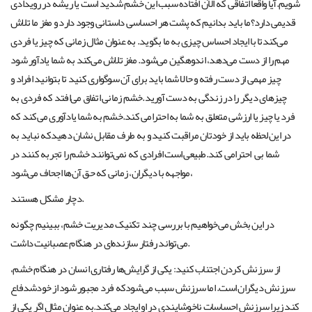
شویم.آیا واقعاً اتفاقی که الآن افتاده سبب این خشم شدید است یا ریشه در رویدادی
قدیمی دارد؟ما باید بدانیم که پشت هر احساسی داستانی وجود دارد و مغز ما تلاش
می‌کندتا با ایجاد احساس چیزی به ما بگوید. به عنوان مثال زمانی که چیز یا فردی
مهم را از دست می‌دهد، اندوهگین می‌شود. مغز تلاش می‌کند به شما یادآور شود
چیز مهمی از دست رفته و حالا شما باید برای آن سوگواری کنید تا بتوانید افراد و
چیزهای دیگر را در زندگی به دست آورید.خشم زمانی اتفاق می‌افتد که فردی به
فرد یا چیز یا ارزشی متعلق به شما به احترامی کند.خشم به شما یادآوری می‌کند که
در این لحظه باید از خودتان مراقبت کنید و به طرف مقابل نشان دهیدکه نباید به
شما بی احترامی کند.طبیعی است افرادی که نمی‌توانند خشم را تجربه کنند در
مواجهه با دیگران، زمانی که حق آن‌ها اجحاف می‌شود،
دچار مشکل هستند.
در این بخش می‌خواهیم با بررسی چند تکنیک مدیریت خشم، ببینیم چگونه
می‌تواند رفتار سازنده‌ای در هنگام عصبانیت داشت.
از سرزنش کردن اجتناب کنید: یکی از گرایش‌ها رفتاری انسان در هنگام خشم،
سرزنش دیگران است. اما سرزنش سبب می‌شودکه فرد مجبور شود از خودشدفاع
کند زیرا سرزنش
احساسات
ناخوشایندی در او ایجاد می‌کند.به عنوان مثال اگر یکی از