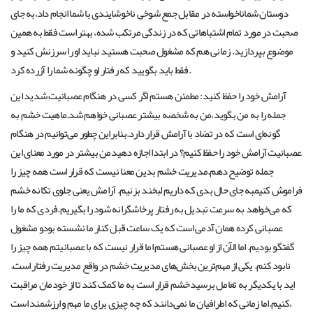
دوستان شماناخواسته در مقابل جمع شوخی ناخوشایندی با شما انجام داد،به جای
صحبت در مورد تمام اشتباهاتی که در زندگی مرتکب شده، بهتر است فقط به همین
موضوع بپردازید. زمانی هم که مشغول صحبت هستید نباید او را سرزنش کنید و
فقط باید بگویید که رفتار او چگونه شما را آزرده کرد.
آرامش خود را حفظ کنید: مطمئن هستم اگر کسی در هنگام عصبانیت شدید این
جمله را به من بگوید،من به شخصه بیشتر عصبانی خواهم شد.ماهیت خشم به
گونه‌ای است که در تضاد با آرامش قرار دارد.بنابراین چطور می‌توانیم در هنگام
عصبانیت آرامش خود را حفظ کنیم؟ در ابتدا اجازه دهیدمن بیشتر در مورد معنای این
جمله توضیح دهم.مدیریت خشم بدین معنا نیست که قرار است همه چیز را
فراموش کنیمبه جای حال بدی که داریم لبخند بزنیم. آرامش یعنی جلوی تکانه خشم
که می‌خواهد به سرعت تبدیل به رفتار پرخاشگرانه شود را بگیریم.فردی که ما را
عصبانی کرده همان آدمی است که یک ساعت قبل کنار ما نشسته بودو مشغول
گفتگو بودیم. اما الآن از او عصبانی هستم اما قرار نیست که با عصبانیتم همه چیز را
نابود کنم. یکی از مهم‌ترین بخش‌های مدیریت خشم در واقع مدیریت رفتار است.
اید با یکدیگر به تعامل برسیدخشم قرار است به ما کمک کند تا از خودمان مراقبت
کنیم.اما زمانی که اطرافیان ما نمی‌دانند که چه چیزی برای ما مهم و ارزشمند است،