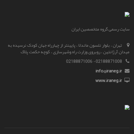
سایت رسمی گروه متخصصین ایران
تهران ، بلوار نلسون ماندلا ، پایینتر از چهارراه جهان کودک نرسیده به
میدان آرژانتین ، روبروی وزارت راه و‌شهرسازی ، کوچه حکمت پلاک
02188871008- 02188871006
info@iraneg.ir
www.iraneg.ir