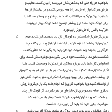
بخواهید هر راه حلی که به ذهن شان می رسد را بیان کنند، معایب و
مزایای هر کدام از راه حل ها را با هم بررسی کنید و در نهایت از آن ها
بخواهید بهترین گزینه را انتخاب کنند. هر چقدر پدر و مادر مسئله را
برای کودک خود ساده تر و بیشتر توضیح دهد کودک بهتر می تواند
فرآیند یافتن راه حل موثر را بیاموزد.
درس گرفتن از شکست را به کودکان تان یاد بدهید: این شاید مهم
ترین مهارتی باشد که کودکان در آینده به آن نیاز پیدا می کنند چه
کارآفرین بشوند چه نشوند. کودکان باید یاد بگیرند که تلاش کنند،
شکست بخورند، از شکست خود درس بگیرند و دوباره تلاش کنند. برای
انجام این کار، شما باید درباره عملکرد فرزندتان با او صحبت کنید. مثلا
اگر او مشتاق ساخت کاردستی هنری است، هر بار در کنار تعریف و تشویق
او، پیشنهادهایی نیز برای بهبود و پیشرفت کارش به او بدهید. گاهی نیز
از او انتقاد کنید و یا بخواهید کاری را که انجام داده یک بار دیگر و با روش
دیگری انجام دهد و برای آن جایزه ای در نظر بگیرید. اگر کودک تان چند
بار شکست خورد نگران نشوید، این شکست به او یاد می دهد که
موفقیت بهایی دارد که باید آن را بپردازد: شکست.
روش مقابله با ترس و تردید را به آن ها بیاموزید: کارآفرینان باید