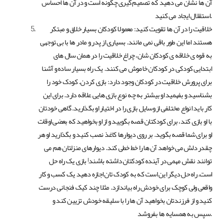
آن ها نشان می دهید که تصمیم گیری چگونه است و در آن ها احساس
استقلال ایجاد می کنید.
خلاقیت را در آن ها تقویت کنید: معمولا کودکان بسیار خلاق و مبتکر
هستند اما این طور باقی نمی مانند. بسیاری از پدر و مادر ها با بی توجهی
به قوه ی خلاقه ی کودکان شان، چراغ خلاقیت را در همان سال های
ابتدایی کودکی در کودکان خاموش می کنند. یک راه بسیار ساده و آشنا
برای پرورش خلاقیت در کودکان وجود دارد: بازی کردن. کودک خود را
بشناسید و بفهمید او بیشتر به چه نوع بازی هایی علاقه دارد. برای این
کار باید انواع مختلفی از وسایل بازی را در اختیار او بگذارید. گاهی خودتان
با او بازی کند، برای کودکتان قصه بگویید و از او بخواهید که بعضی اوقات
او برای شما قصه بگوید. بر روی دیوارها کاغذ نصب کنید و بگذارید او هر
چقدر دلش می خواهد آن ها را خط خطی کند. دیوارهای منزلتان هم می
توانند نقش مهمی در آینده کودکتان داشته باشند! بازی یک راه حل
است. راه حل دیگر این است که به کودک تان اجازه دهید یک کسب و کار
واقعی ولی کوچک برای خودش راه بیاندازد. مثلا چند کیک فنجانی درست
کنید و از فرزندتان بخواهید آن ها را با سلیقه خودش تزیین کند و
سپس به همسایه ها بفروشد.