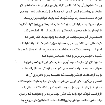
ریسک های بزرگی بکنند. قلمرو کارآفرینی پر از تردیدها، عدم اطمینان
ها و ترس ها ست و کسی که می خواهد وارد آن شود باید تحمل همه ی
این ها داشته باشد. زمانی که کودک شما با یک موقعیت پر از ریسک
مواجه می شود، در ابتدای به او کمک کنید اما به تدریج او را تنها بگذارید
تا خودش طریقه مواجهه با ریسک را یاد بگیرد. این کار کمک می کند
احساسی از قدرت و شجاعت در کودک به وجود بیاید. مثلا زمانی که
کودک تان نمی داند باید در یک مسابقه بزرگ شرکت کند یا نه، ابتدا با
او در این باره صحبت کنید و به او امید بدهید سپس او را به حال خود رها
کنید تا خودش بر ترس و عدم اطمینانش غلبه کند.
به کودکان تان اجازه تصمیم گیری بدهید: کارآفرینانی که در شرایط
بحرانی، مصمم و با اراده تصمیم می گیرند در کودکی مستقل اندیشیدن
را یاد گرفته اند. کودکان وابسته که همیشه پدر و مادر برای آن ها
تصمیم می گیرند کارآفرین نمی شوند. باید در انجام فعالیت های مختلف
به فرزندان تان آزادی عمل بدهید تا خودشان اتنخاب کنند. زمانی که
قرار است کودک خود را به یک جشن تولد ببرید از او بخواهید که از میان
چند لباس مختلف خودش یکی را انتخاب کند. شما با این کار در واقع به