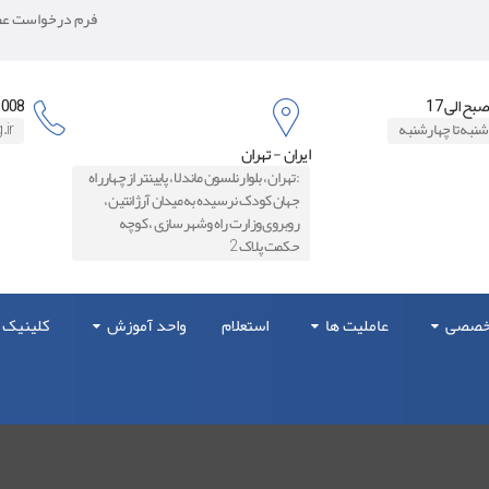
فرم درخواست عضو
8871006
شنبه تا چهارشنبه
.ir
ایران - تهران
:تهران ، بلوار نلسون ماندلا ، پایینتر از چهارراه
جهان کودک نرسیده به میدان آرژانتین ،
روبروی وزارت راه و‌شهرسازی ، کوچه
حکمت پلاک 2
تخصصی
عاملیت ها
استعلام
واحد آموزش
کلینیک 