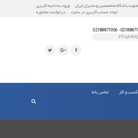
یت باشگاه متخصصین و مدیران ایران
ورود به ناحیه کاربری
ایجاد حساب کاربری در سایت
درخواست مشاوره
02188871008- 0218
info@iraneg
کسب و کار
تماس باما