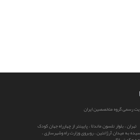
ت رسمی گروه متخصصین ایران
تهران ، بلوار نلسون ماندلا ، پایینتر از چهارراه جهان کودک
یده به میدان آرژانتین ، روبروی وزارت راه و‌شهرسازی ،
چه حکمت پلاک