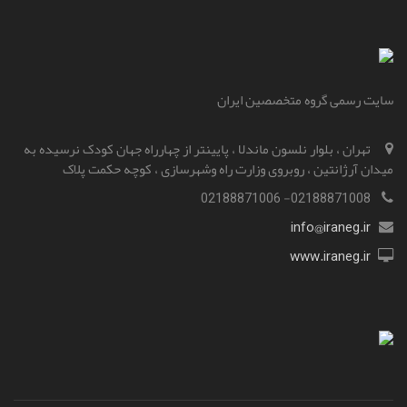
سایت رسمی گروه متخصصین ایران
تهران ، بلوار نلسون ماندلا ، پایینتر از چهارراه جهان کودک نرسیده به
میدان آرژانتین ، روبروی وزارت راه و‌شهرسازی ، کوچه حکمت پلاک
02188871008- 02188871006
info@iraneg.ir
www.iraneg.ir