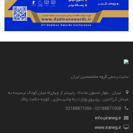
سایت رسمی گروه متخصصین ایران
تهران ، بلوار نلسون ماندلا ، پایینتر از چهارراه جهان کودک نرسیده به
میدان آرژانتین ، روبروی وزارت راه و‌شهرسازی ، کوچه حکمت پلاک
02188871008- 02188871006
info@iraneg.ir
www.iraneg.ir