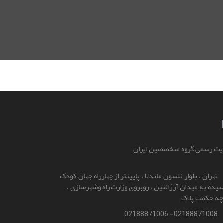
ت رسمی گروه متخصصین ایران
تهران ، بلوار نلسون ماندلا ، پایینتر از چهارراه جهان کودک
یده به میدان آرژانتین ، روبروی وزارت راه و‌شهرسازی ،
چه حکمت پلاک
02188871008- 02188871006