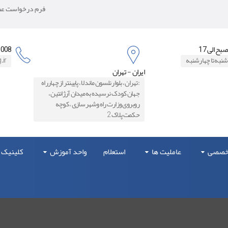
فرم درخواست عضو
8871006
شنبه تا چهارشنبه
.ir
ایران - تهران
:تهران ، بلوار نلسون ماندلا ، پایینتر از چهارراه
جهان کودک نرسیده به میدان آرژانتین ،
روبروی وزارت راه و‌شهرسازی ، کوچه
حکمت پلاک 2
تخصصی
عاملیت ها
استعلام
واحد آموزش
کلینیک 