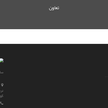
تعاون
سای
نرس
کو