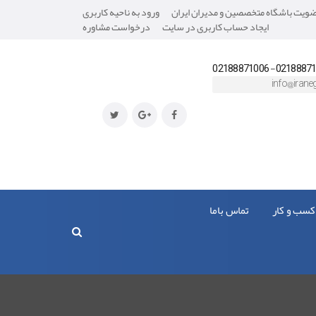
یت باشگاه متخصصین و مدیران ایران
ورود به ناحیه کاربری
ایجاد حساب کاربری در سایت
درخواست مشاوره
02188871008- 0218
info@iraneg
کسب و کار
تماس باما