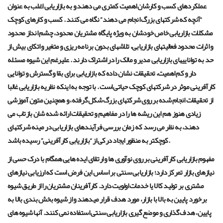
عملکردهای کسب و کارشان اهمیت کمتری می دهند و به بازاریابی اغلب به عنوان
“آنچه که شرکتهای بزرگ انجام می دهند” نگاه می کنند
. کسب و کارهای کوچک
مشکلات بازاریابی خاص خودشان به ویژه پایگاه مشتریان محدود، چشم انداز محدود
و اثرات محدود فعالیتهای بازاریابی، تلاشهای بدون برنامه ریزی و متغیر و اتکای بیش از
حد به تواناییهای بازاریابی مدیر و مالک را در اشتراک دارند
. علیرغم این شیوه مسئله
دار و کم اهمیت، تحقیقات نشان داده که بازاریابی برای بقا و گسترش و توانایی
کارآفرینی موثر در شرکتهای کوچک حیاتی است . با توجه به اینکه نظریه بازاریابی غالبا
از تحقیقات انجام شده بر روی شرکتهای بزرگ شکل گرفته، و همچنین متون آموزشی
زیادی هنوز هم این ریشه ها را در مفاهیم و تحقیقات ارائه شده شان بازتاب می
دهند، به نظر می رسد که زمان بررسی فرآیندهای بازاریابی در مینه شرکتهای
.
کوچکتر به منظور ایجاد درکی از “بازاریابی کارآفرینی” رسیده باشد
مفهوم بازاریابی کارآفرینی بر روی نوآوری ها و ارتقای ایده هایی همگام با درک حسی از
نیازهای بازار تمرکز دارد؛ بازاریابی سنتی بر اساس این فرض است که ارزیابی نیازهای
مشتری بر تولید کالا یا خدمات اولویت دارد. کارآفرینان مشتریان را از طریق شیوه
برخورد پایین به بالا با بازار، مورد هدف قرار میدهند و از شیوه بخش بندی بالا به
پایین، هدف گذاری و موضع گیری بازاریابی سنتی استفاده نمی کنند. آنها شیوه های