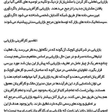
بازاریابی تعاملی، کار کردن با مشتریان از نزدیک و تکیه بر توصیه های کلامی آنها برای
یافتن مشتریان جدید را ترجیح می دهند.
بازاریابی کارآفرینی بیشتر با گردآوری
غیررسمی داده ها از طریق شبکه آشنایان شخصی شناخته می شود تا گردآوری
.
سیستماتیک داده های بازار که توسط متون مرجع بازاریابی سنتی پیشنهاد می شوند
تفاسیر کارآفرینی بازاریابی:
بازاریابی در شرکتهای کوچک آن گونه که در نگاه اول به نظر می رسد یک فعالیت
تبلیغاتی ساده صرف و در عین حال بازاریابی بر اساس مفاهیم سنتی هم نیست.
چنانچه هر یک از چهار عامل در تعاریف بازاریابی که پیش از این بیان شد مورد بررسی
قرار بگیرد، تفاوتهای مشخصی در میان آنچه که صاحبان کسب و کارهای کوچک و
کارآفرینان انجام می دهند و آنچه که نظریه بازاریابی از آنها میخواهد انجام دهند را
می توان شناسایی کرد
.
این فرآیندها در میان مدیران مالک و کارآفرینان معمول
هستند. روشن است که تمام شرکتها از این راه به وجود نمی آیند و تمام کارآفرینان
هم به این طریق عمل نمی کنند. برخی از آنان بیشتر با شیوه بازاریابی کتب مرجع که
بر تحقیق و روندهای رسمی تکیه دارد،تطابق دارند. با این وجود هدف از این
تصویرگرایی نشان دادن این است که بازاریابی برای کارآفرینان امری غریبه نیست، اما