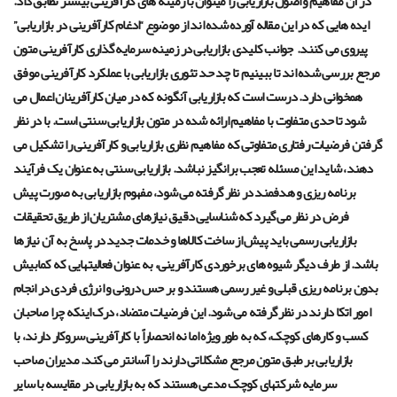
در آن مفاهیم و اصول بازاریابی را میتوان با زمینه های کارآفرینی بیشتر تطابق داد.
ایده هایی که در این مقاله آورده شده اند از موضوع “ادغام کارآفرینی در بازاریابی”
پیروی می کنند.
جوانب کلیدی بازاریابی در زمینه سرمایه گذاری کارآفرینی متون
مرجع بررسی شده اند تا ببینیم تا چد حد تئوری بازاریابی با عملکرد کارآفرینی موفق
همخوانی دارد. درست است که بازاریابی آنگونه که در میان کارآفرینان اعمال می
شود تا حدی متفاوت با مفاهیم ارائه شده در متون بازاریابی سنتی است. با در نظر
گرفتن فرضیات رفتاری متفاوتی که مفاهیم نظری بازاریابی و کارآفرینی را تشکیل می
دهند، شاید این مسئله تعجب برانگیز نباشد. بازاریابی سنتی به عنوان یک فرآیند
برنامه ریزی و هدفمند در نظر گرفته می شود، مفهوم بازاریابی به صورت پیش
فرض در نظر می گیرد که شناسایی دقیق نیازهای مشتریان از طریق تحقیقات
بازاریابی رسمی باید پیش از ساخت کالاها و خدمات جدید در پاسخ به آن نیازها
باشد. از طرف دیگر شیوه های برخوردی کارآفرینی، به عنوان فعالیتهایی که کمابیش
بدون برنامه ریزی قبلی و غیر رسمی هستند و بر حس درونی و انرژی فردی در انجام
امور اتکا دارند در نظر گرفته می شود. این فرضیات متضاد، درک اینکه چرا صاحبان
کسب و کارهای کوچک، که به طور ویژه اما نه انحصاراً با کارآفرینی سروکار دارند، با
بازاریابی بر طبق متون مرجع مشکلاتی دارند را آسانتر می کند. مدیران صاحب
سرمایه شرکتهای کوچک مدعی هستند که به بازاریابی در مقایسه با سایر