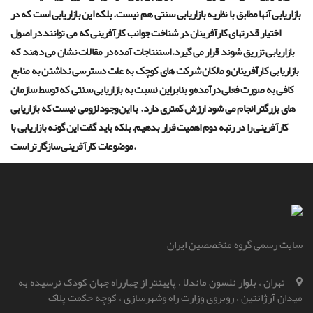
بازاریابی آنها مطابق با نظریه بازاریابی سنتی هم نیست. بلکه این بازاریابی است که در
اختیار قدرتهای کارآفرینان در شناخت جوانب کارآفرینی که می توانند در اصول
بازاریابی تزریق شوند قرار می گیرد. استنتاجات آمده در مقالات نشان می دهند که
بازاریابی کارآفرینان و مالکان شرکت های کوچک به علت دسترسی نداشتن به منابع
کافی به صورت فعلی درآمده و بنابراین نسبت به بازاریابی سنتی که توسط سازمان
های بزرگتر انجام می شود ارزش کمتری دارد.
با این وجود لزومی نیست که بازاریابی
کارآفرینی را در رتبه دوم اهمیت قرار بدهیم. بلکه باید گفت این گونه بازاریابی با
.
موضوعات کارآفرینی سازگارتر است
سایت رسمی گروه متخصصین ایران
تهران ، بلوار نلسون ماندلا ، پایینتر از چهارراه جهان کودک نرسیده به
میدان آرژانتین ، روبروی وزارت راه و‌شهرسازی ، کوچه حکمت پلاک