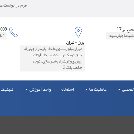
فرم درخواست عضو
8871006
شنبه تا چهارشنبه
.ir
ایران - تهران
:تهران ، بلوار نلسون ماندلا ، پایینتر از چهارراه
جهان کودک نرسیده به میدان آرژانتین ،
روبروی وزارت راه و‌شهرسازی ، کوچه
حکمت پلاک 2
تخصصی
عاملیت ها
استعلام
واحد آموزش
کلینیک 