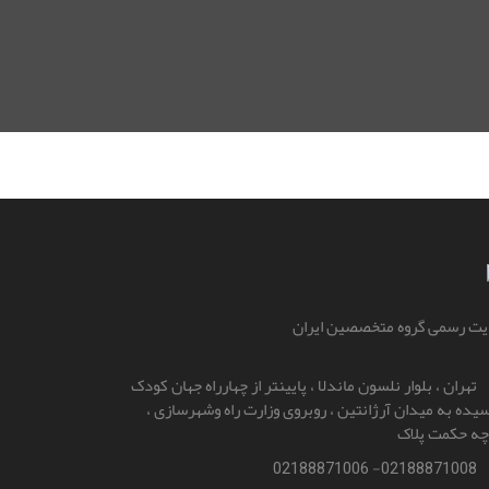
ت رسمی گروه متخصصین ایران
تهران ، بلوار نلسون ماندلا ، پایینتر از چهارراه جهان کودک
یده به میدان آرژانتین ، روبروی وزارت راه و‌شهرسازی ،
چه حکمت پلاک
02188871008- 02188871006