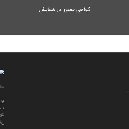
گواهی حضور در همایش
سای
نرس
کو