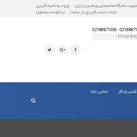
یت باشگاه متخصصین و مدیران ایران
ورود به ناحیه کاربری
ایجاد حساب کاربری در سایت
درخواست مشاوره
02188871008- 0218
info@iraneg
کسب و کار
تماس باما